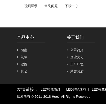
视频展示
常见问题
下载中心
产品中心
关于我们
键盘
公司简介
鼠标
企业文化
键帽
工厂环境
其它
荣誉资质
友情链接：
LED智能筒灯
LED智能球泡
LED香薰
版权所有 © 2011-2018 HuoJi All Rights Reserved