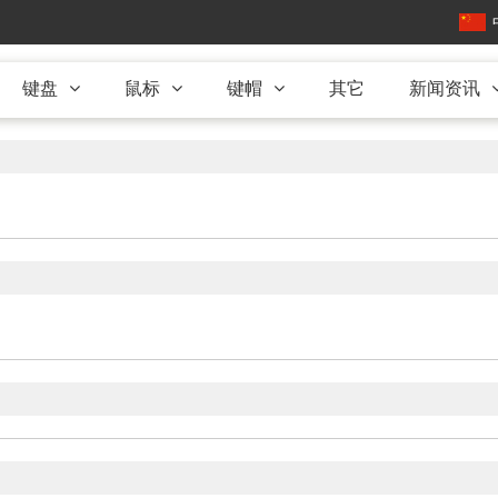
键盘
鼠标
键帽
其它
新闻资讯