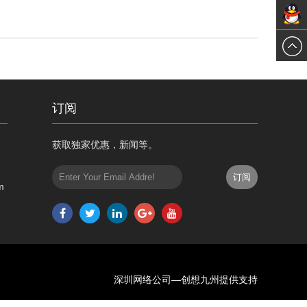
在线交
在线交
谈
谈
订阅
获取独家优惠，新闻等。
m
深圳网络公司
—创想九州提供支持