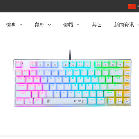
键盘
鼠标
键帽
其它
新闻资讯