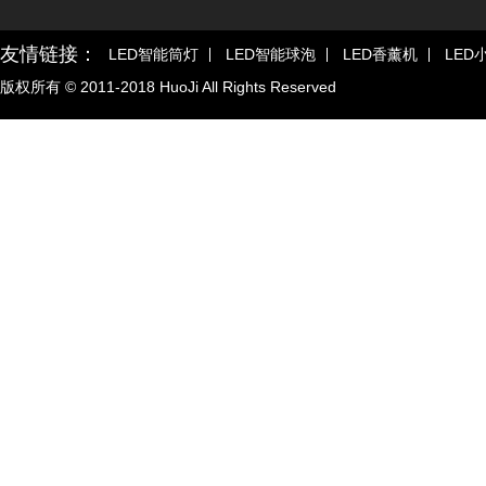
友情链接：
LED智能筒灯
LED智能球泡
LED香薰机
LED
版权所有 © 2011-2018 HuoJi All Rights Reserved