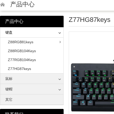
产品中心
Z77HG87keys
产品中心
键盘
Z88RGB81keys
Z88RGB104Keys
Z77RGB104Keys
Z77HG87keys
鼠标
键帽
其它