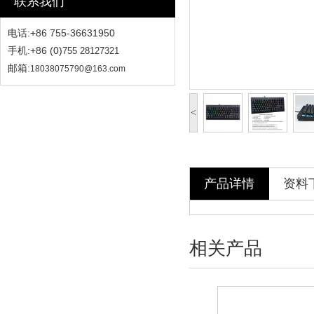
联系我们
电话:+86 755-36631950
手机:+86 (0)
755 28127321
邮箱:
18038075790@163.com
<
产品详情
资料
相关产品