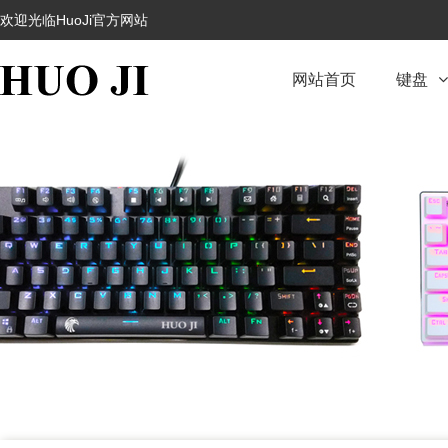
欢迎光临HuoJi官方网站
网站首页
键盘