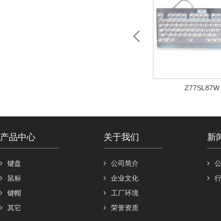
Z77SL87W
产品中心
关于我们
新
键盘
公司简介
鼠标
企业文化
键帽
工厂环境
其它
荣誉资质