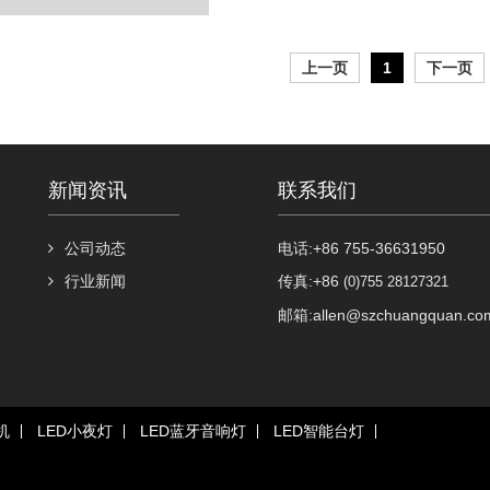
上一页
1
下一页
新闻资讯
联系我们
公司动态
电话:+86 755-36631950
行业新闻
传真:+86
(0)755 28127321
邮箱:allen@szchuangquan.co
机
LED小夜灯
LED蓝牙音响灯
LED智能台灯