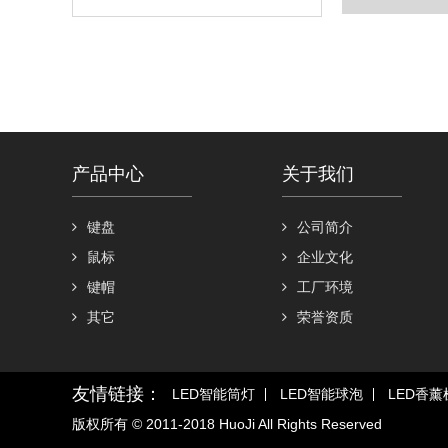
产品中心
关于我们
键盘
公司简介
鼠标
企业文化
键帽
工厂环境
其它
荣誉资质
友情链接：
LED智能筒灯
LED智能球泡
LED香薰
版权所有 © 2011-2018 HuoJi All Rights Reserved