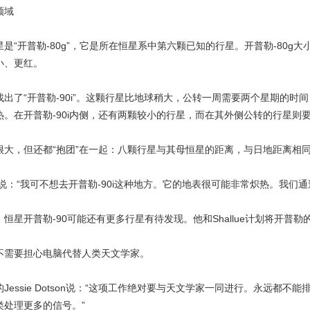
领域
开普勒-80g”，它是所在恒星系中第六颗已知的行星。开普勒-80g大
小、更红。
了“开普勒-90i”。这颗行星比地球稍大，公转一周需要两个星期的时
热。在开普勒-90i内侧，还有两颗较小的行星，而在其外侧公转的行星则
，但还都“抱团”在一起：八颗行星与其母恒星的距离，与日地距离相
rg说：“我可不想去开普勒-90i这种地方。它的地表很可能非常炽热。我们
星开普勒-90可能还有更多行星有待发现。他和Shallue计划将开普
需要担心电脑代替人类天文学家。
ssie Dotson说：“这项工作绝对要与天文学家一同进行。永远都
类处理更多的信号。”