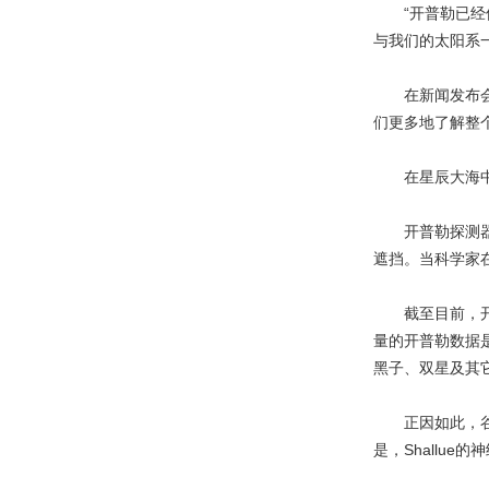
“开普勒已经像我
与我们的太阳系
在新闻发布会之
们更多地了解整
在星辰大海中
开普勒探测器2
遮挡。当科学家
截至目前，开普
量的开普勒数据
黑子、双星及其
正因如此，谷歌人
是，Shallu