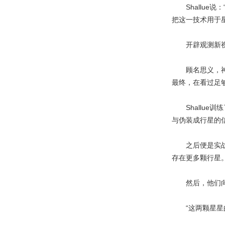
Shallue
把这一技术用于
开辟观测新
顾名思义，神经
最终，在看过足
Shallue训
与伪装成行星的
之后便是实战验证
存在更多颗行星
然后，他们向系
“这两颗星星的信