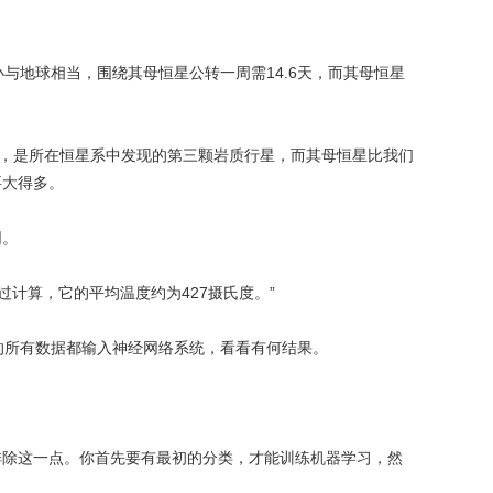
小与地球相当，围绕其母恒星公转一周需14.6天，而其母恒星
间，是所在恒星系中发现的第三颗岩质行星，而其母恒星比我们
要大得多。
同。
通过计算，它的平均温度约为427摄氏度。”
勒的所有数据都输入神经网络系统，看看有何结果。
不能排除这一点。你首先要有最初的分类，才能训练机器学习，然