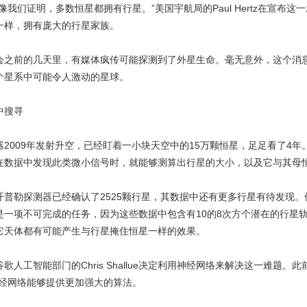
们证明，多数恒星都拥有行星。”美国宇航局的Paul Hertz在宣布
一样，拥有庞大的行星家族。
前的几天里，有媒体疯传可能探测到了外星生命。毫无意外，这个消息
个星系中可能令人激动的星球。
搜寻
009年发射升空，已经盯着一小块天空中的15万颗恒星，足足看了4年
在数据中发现此类微小信号时，就能够测算出行星的大小，以及它与其母
勒探测器已经确认了2525颗行星，其数据中还有更多行星有待发现。
是一项不可完成的任务，因为这些数据中包含有10的8次方个潜在的行星
它天体都有可能产生与行星掩住恒星一样的效果。
工智能部门的Chris Shallue决定利用神经网络来解决这一难题
e的神经网络能够提供更加强大的算法。