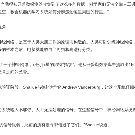
说：“当我得知开普勒探测器收集到了这么多的数据，科学家们无法全靠人
星空，教会机器的学习系统如何分辨遥远恒星周围的行星。”
视角
网络，是基于人类大脑工作的原理而构造的。人类可以训练神经网络，
够的样本之后，电脑就能够自己将猫和狗进行分类。
练了一个神经网络，识别行星的独特“指纹”。他从开普勒数据库中提取出1
信号之间的差异。
阶段。Shallue与德州大学的Andrew Vanderburg，让这个系
。
统输入不够强、人工无法处理的信号。在这些信号中，神经网络系统识
号很弱，此前的所有搜寻都错过了它们。”Shallue说道。