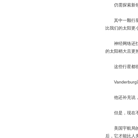
仍需探索新
其中一颗行星是“
比我们的太阳更
神经网络还找出
的太阳稍大且更
这些行星都很大
Vanderbu
他还补充说，恒
但是，现在不
美国宇航局的Je
后，它才能比人