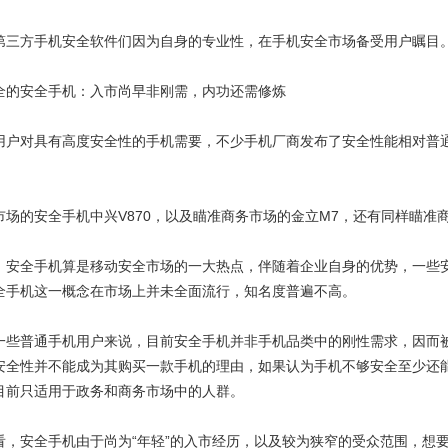
方手机安全软件们因为自身的专业性，在手机安全市场备受用户瞩目。
安全手机：入市尚早非刚需，内功还需修炼
对具有高度安全性的手机需要，不少手机厂商发布了安全性能相对普通
的安全手机中兴V870，以及瞄准商务市场的金立M7，还有同样瞄准商
全手机算是移动安全市场的一大热点，伴随着企业自身的优势，一些安
全手机这一概念在市场上并未全面流行，知名度普遍不高。
普通手机用户来说，目前安全手机并非手机品类中的刚性需求，因而被
安全性并不能成为其购买一款手机的理由，如果认为手机不够安全至少还
目前只适用于政务和商务市场中的人群。
安全手机由于尚为“年轻”的入市经历，以及较为狭窄的受众范围，想要