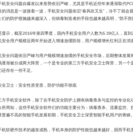
安全问题自爆发以来形势依旧严峻，尤其是手机近些年来逐渐取代PC
发的消息是一波接着一波，手机安全问题依旧“春风吹又生”，冷不丁就会
士们的防护措施越来越深入，但病毒制造者的手段也越来越高明，“防不胜
，截至2016年第四季度，国内手机安全用户人数为5.39亿人，直到201
机安全用户规模近两年开始进入增速放缓阶段，用户规模增长红利正在消
全问题依旧严峻与用户规模增速放缓的手机安全市场，后期整体发展将
场逐渐被分成两大阵营，一个是专业的第三方手机安全卫士阵营，另一个
们还存在一些不足。
全卫士：安全性质变质，防护功能不彻底
手机安全软件，除了在手机安全防护上拥有病毒查杀与监控的专业化功
众所周知，这些手机安全软件们的功能主要分为：病毒查杀、流量监控、
量普遍不高的智能手机发展初期，手机安全卫士深受智能手机用户的青睐
软硬件技术的越发成熟，手机本身的防护性能也越来越好，因而手机安