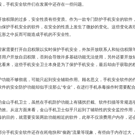
段，手机安全软件们在发展中还存在一些问题。
权限的过多，安全性质有些变质。作为一款专门防护手机安全的软件，
为保护手机安全的软件，在安全的性质上发生了微妙的变化。这些变化表
无形之中反而可能造成手机的不安全性。
需要打开自启权限以实时保护手机安全，外加开放联系人和短信权限等功
要用户开放自启权限，否则会导致许多基础功能无法使用，另外还要开放
此看来，这些手机安全卫士本身是为了保护手机安全，最后却由于获取的
能不够彻底，可能只起到安全辅助作用。顾名思义，手机安全软件的作
软件的安全防护功能却似乎没那么“专业”，在进行手机杀毒操作时需要配
山手机卫士，虽然在手机防护功能上有骚扰拦截、软件扫描等常规选项
功效。从这方面来看，金山手机卫士似乎只起到了辅助性的安全监控作用
毒的目的，就需要安装两款功能相近的软件，此举不仅浪费用户内存，还
手机安全软件还存在耗电快和“偷跑”流量等现象，有些由于内存过大，